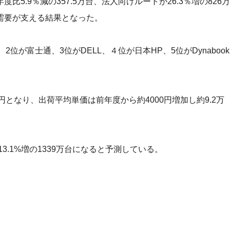
5.9％減の357.5万台、法人向けルートが26.3％増の826万
需要が支える結果となった。
位が富士通、3位がDELL、４位が日本HP、5位がDynabook
億円となり、出荷平均単価は前年度から約4000円増加し約9.2万
3.1%増の1339万台になると予測している。