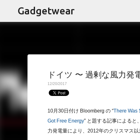
Gadgetwear
ドイツ 〜 過剰な風力発
12/20/2017
10月30日付け Bloomberg の “
There Was 
Got Free Energy
” と題する記事による
力発電量により、2012年のクリスマス以来の