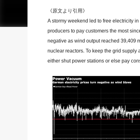
《原文より引用》
A stormy weekend led to free electricity 
producers to pay customers the most since
negative as wind output reached 39,409 m
nuclear reactors. To keep the grid suppl
either shut power stations or else pay cons