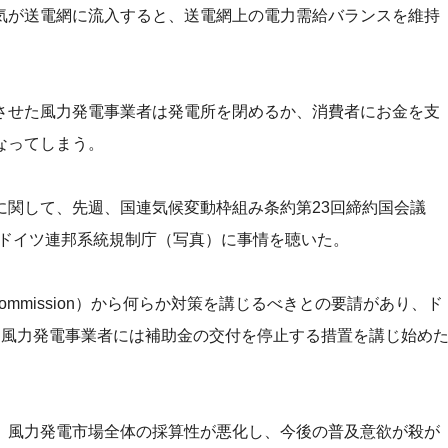
気が送電網に流入すると、送電網上の電力需給バランスを維持
させた風力発電事業者は発電所を閉めるか、消費者にお金を支
なってしまう。
に関して、先週、国連気候変動枠組み条約第23回締約国会議
、ドイツ連邦系統規制庁（写真）に事情を聴いた。
Commission）から何らか対策を講じるべきとの要請があり、ド
た風力発電事業者には補助金の交付を停止する措置を講じ始め
、風力発電市場全体の採算性が悪化し、今後の普及意欲が殺が