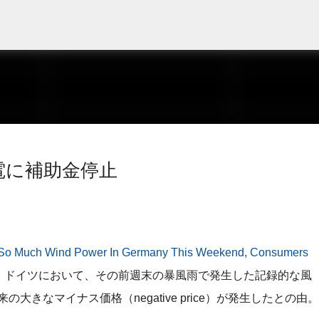
スキップしてメイン コンテンツに移動
電に補助金停止
So Much Wind Power In Germany This Weekend, Consumers
と、ドイツにおいて、その前週末の暴風雨で発生した記録的な風
大きなマイナス価格（negative price）が発生したとの由。