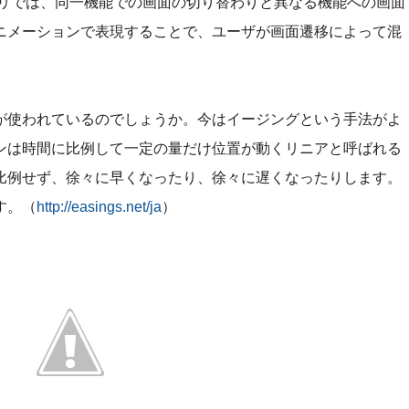
標準アプリでは、同一機能での画面の切り替わりと異なる機能への画面
ニメーションで表現することで、ユーザが画面遷移によって混
が使われているのでしょうか。今はイージングという手法がよ
ンは時間に比例して一定の量だけ位置が動くリニアと呼ばれる
比例せず、徐々に早くなったり、徐々に遅くなったりします。
す。（
http://easings.net/ja
）