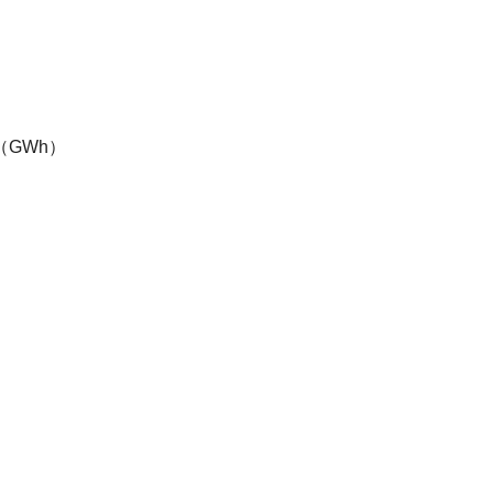
uel（GWh）