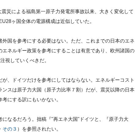
本大震災による福島第一原子力発電所事故以来、大きく変化して
EU28ヶ国全体の電源構成は近似していた。
諸外国を参考にする必要はない。ただ、これまでの日本のエネ
のエネルギー政策を参考にすることは有意であり、欧州諸国の
を注視していくべきだ。
だが、ドイツだけを参考にしてはならない。エネルギーコスト
ランスは原子力大国（原子力比率７割）だが、震災以降の日本
参考にする訳にもいかない。
になるだろう。拙稿『"再エネ大国"ドイツと、『原子力大
・
その３
）を参照されたい。