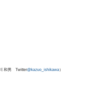
男 Twitter
@kazuo_ishikawa
）