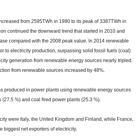
8 increased from 2595TWh in 1990 to its peak of 3387TWh in
tion continued the downward trend that started in 2010 and
ase compared with the 2008 peak value. In 2014 renewable
 to electricity production, surpassing solid fossil fuels (coal)
icity generation from renewable energy sources nearly tripled.
uction from renewable sources increased by 48%.
 was produced in power plants using renewable energy sources
 (27.5 %) and coal fired power plants (25.3 %).
ricity were Italy, the United Kingdom and Finland, while France,
iggest net exporters of electricity.