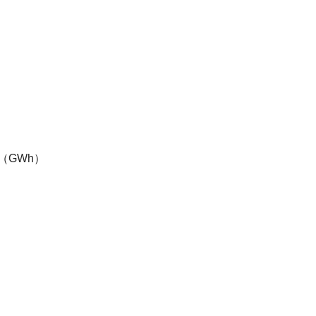
fuel（GWh）