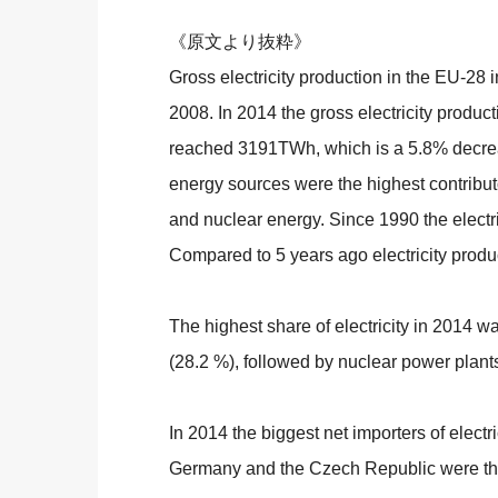
《原文より抜粋》
Gross electricity production in the EU-2
2008. In 2014 the gross electricity produc
reached 3191TWh, which is a 5.8% decre
energy sources were the highest contributor
and nuclear energy. Since 1990 the electr
Compared to 5 years ago electricity prod
The highest share of electricity in 2014
(28.2 %), followed by nuclear power plants
In 2014 the biggest net importers of elect
Germany and the Czech Republic were the b