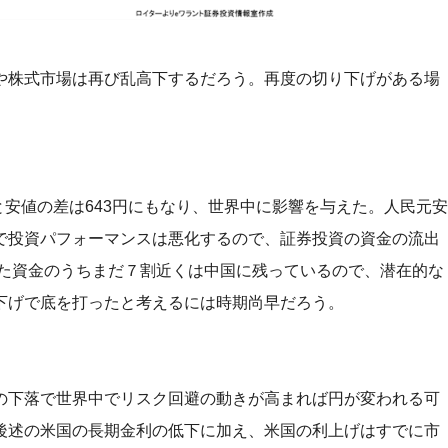
や株式市場は再び乱高下するだろう。再度の切り下げがある場
値と安値の差は643円にもなり、世界中に影響を与えた。人民元安
で投資パフォーマンスは悪化するので、証券投資の資金の流出
げた資金のうちまだ７割近くは中国に残っているので、潜在的な
下げで底を打ったと考えるには時期尚早だろう。
の下落で世界中でリスク回避の動きが高まれば円が変われる可
後述の米国の長期金利の低下に加え、米国の利上げはすでに市