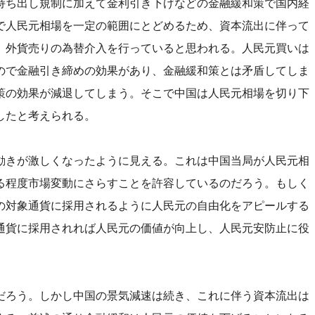
持ち出し規制に加えて金利引き下げなどの金融緩和策で国内経
で人民元相場を一定の範囲にとどめるため、資本流出に伴って
、外貨売りの為替介入を行っていると思われる。人民元買いは
ので金融引き締めの効果があり、金融緩和策とは矛盾してしま
策の効果が減退してしまう。そこで中国は人民元相場を切り下
したと考えられる。
動きが激しくなったように見える。これは中国当局が人民元相
る程度市場変動にさらすことを許容しているのだろう。もしく
の対象通貨に採用されるように人民元の自由化をアピールする
通貨に採用されれば人民元の価値が向上し、人民元安防止に役
だろう。しかし中国の景気減速は続き、これに伴う資本流出は